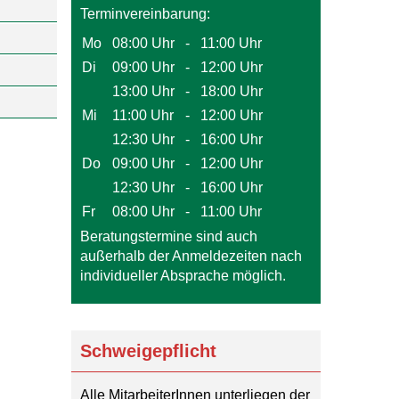
Terminvereinbarung:
Mo
08:00 Uhr
-
11:00 Uhr
Di
09:00 Uhr
-
12:00 Uhr
13:00 Uhr
-
18:00 Uhr
Mi
11:00 Uhr
-
12:00 Uhr
12:30 Uhr
-
16:00 Uhr
Do
09:00 Uhr
-
12:00 Uhr
12:30 Uhr
-
16:00 Uhr
Fr
08:00 Uhr
-
11:00 Uhr
Beratungstermine sind auch
außerhalb der Anmeldezeiten nach
individueller Absprache möglich.
Schweigepflicht
Alle MitarbeiterInnen unterliegen der