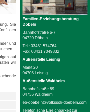
Familien-Erziehungsberatung
Döbeln
tung. Sie
onflikten
Bahnhofstraße 6-7
04720 Döbeln
inder und
Tel.: 03431 574764
fsuchen.
Fax: 03431 7049832
olgen auf
Außenstelle Leisnig
raten wir
Markt 20
04703 Leisnig
tsuchende
Außenstelle Waldheim
Bahnhofstraße 89
04736 Waldheim
eb-doebeln@volkssoli-doebeln.com
Telefonische Erreichbarkeit zur