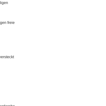
ligen
gen freie
versteckt