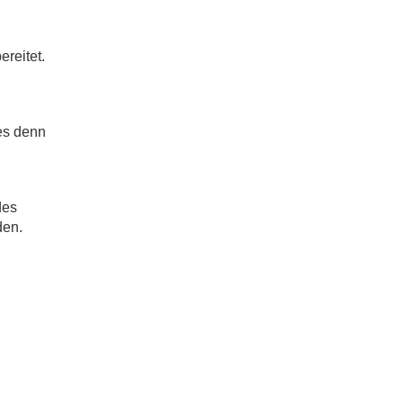
ereitet.
es denn
des
den.