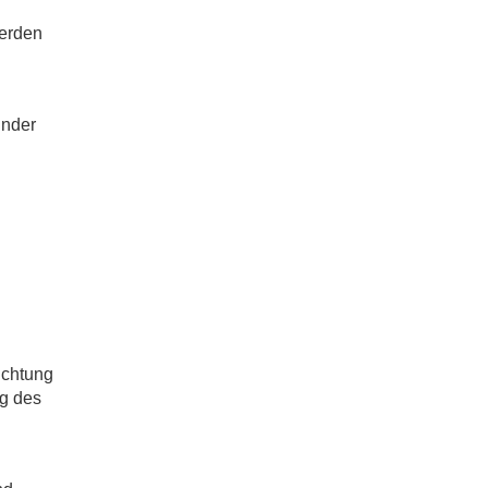
werden
inder
ichtung
ng des