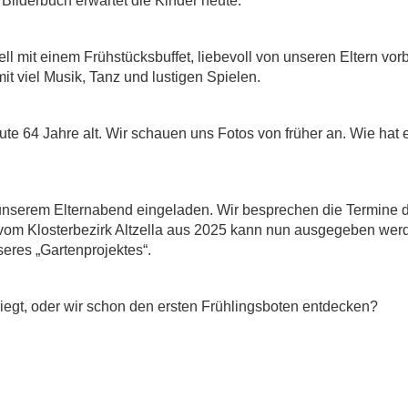
 Bilderbuch erwartet die Kinder heute.
ll mit einem Frühstücksbuffet, liebevoll von unseren Eltern vorb
it viel Musik, Tanz und lustigen Spielen.
 64 Jahre alt. Wir schauen uns Fotos von früher an. Wie hat 
u unserem Elternabend eingeladen. Wir besprechen die Termine 
vom Klosterbezirk Altzella aus 2025 kann nun ausgegeben wer
res „Gartenprojektes“.
liegt, oder wir schon den ersten Frühlingsboten entdecken?