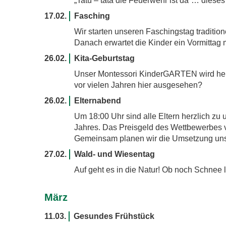
„Tatü – tata die Feuerwehr ist da“… dieses
17.02.
Fasching
Wir starten unseren Faschingstag traditione
Danach erwartet die Kinder ein Vormittag m
26.02.
Kita-Geburtstag
Unser Montessori KinderGARTEN wird heute
vor vielen Jahren hier ausgesehen?
26.02.
Elternabend
Um 18:00 Uhr sind alle Eltern herzlich z
Jahres. Das Preisgeld des Wettbewerbes 
Gemeinsam planen wir die Umsetzung unse
27.02.
Wald- und Wiesentag
Auf geht es in die Natur! Ob noch Schnee 
März
11.03.
Gesundes Frühstück