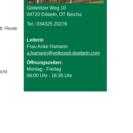
Gödelitzer Weg 10
04720 Döbeln, OT Beicha
Tel.: 034325 20276
t. Heute
Leiterin
Frau Anke Hamann
a.hamann@volkssoli-doebeln.com
Öffnungszeiten:
Montag - Freitag
icht
06:00 Uhr - 16:30 Uhr