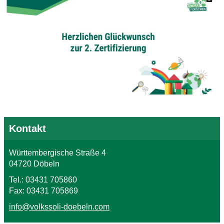
Kontakt
Württembergische Straße 4
04720 Döbeln
Tel.: 03431 705860
Fax: 03431 705869
info@volkssoli-doebeln.com